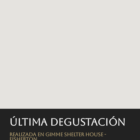
Última degustación
Realizada en Gimme Shelter House -
FISHERTON