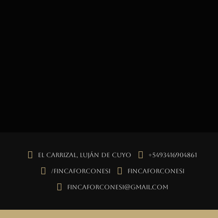
El Carrizal, Luján de Cuyo
+5493416904861
/fincaforconesi
fincaforconesi
fincaforconesi@gmail.com