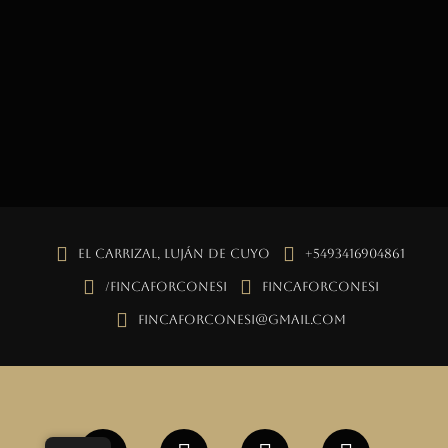
El Carrizal, Luján de Cuyo
+5493416904861
/fincaforconesi
fincaforconesi
fincaforconesi@gmail.com