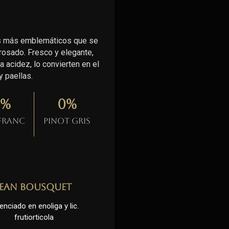
les más emblemáticos que se
 rosado. Fresco y elegante,
 acidez, lo convierten en el
 paellas.
%
0
%
 Franc
Pinot gris
Jean Bousquet
enciado en enoliga y lic.
frutiorticola