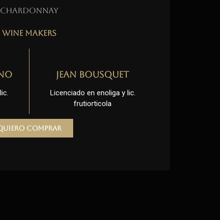
Chardonnay
Wine Makers
no
Jean Bousquet
ic.
Licenciado en enoliga y lic.
frutiorticola
Quiero comprar