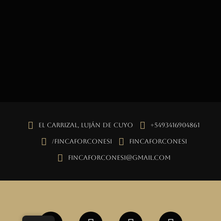
El Carrizal, Luján de Cuyo
+5493416904861
/fincaforconesi
fincaforconesi
fincaforconesi@gmail.com