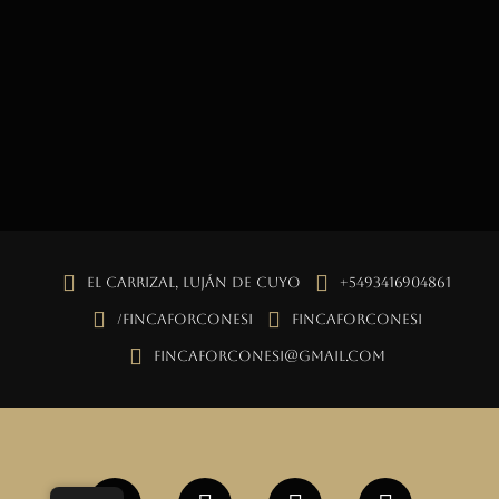
El Carrizal, Luján de Cuyo
+5493416904861
/fincaforconesi
fincaforconesi
fincaforconesi@gmail.com