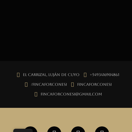
El Carrizal, Luján de Cuyo
+5493416904861
/fincaforconesi
fincaforconesi
fincaforconesi@gmail.com