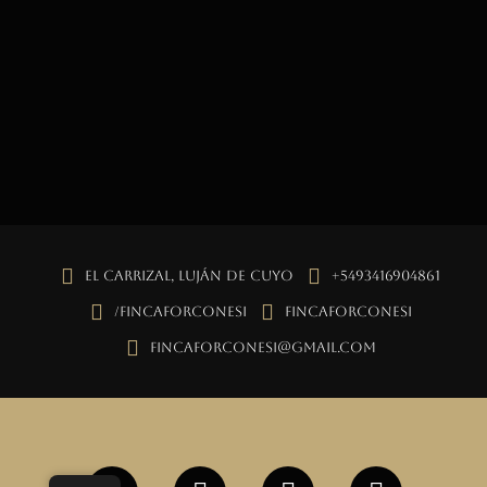
El Carrizal, Luján de Cuyo
+5493416904861
/fincaforconesi
fincaforconesi
fincaforconesi@gmail.com