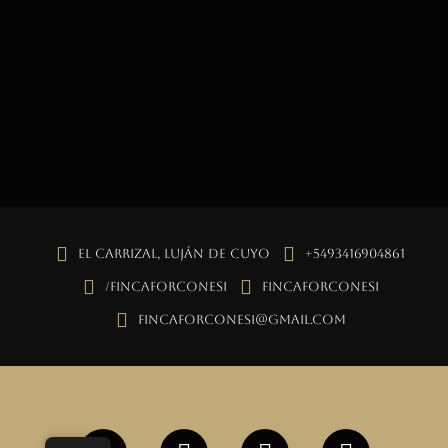
El Carrizal, Luján de Cuyo
+5493416904861
/fincaforconesi
fincaforconesi
fincaforconesi@gmail.com