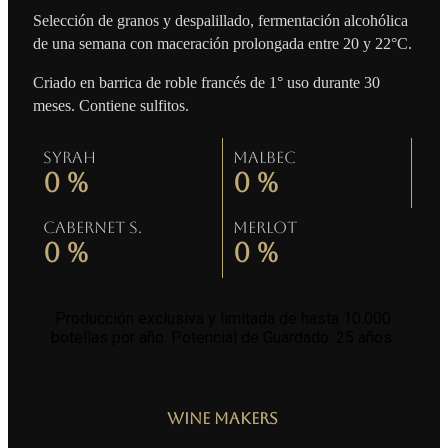
Selección de granos y despalillado, fermentación alcohólica
de una semana con maceración prolongada entre 20 y 22°C.
Criado en barrica de roble francés de 1° uso durante 30
meses. Contiene sulfitos.
Syrah
Malbec
0
%
0
%
Cabernet S.
Merlot
0
%
0
%
Producción exclusiva y limitada de hasta 10.000
botellas por año. Potencial de Guardado: 25 años
.
Wine Makers