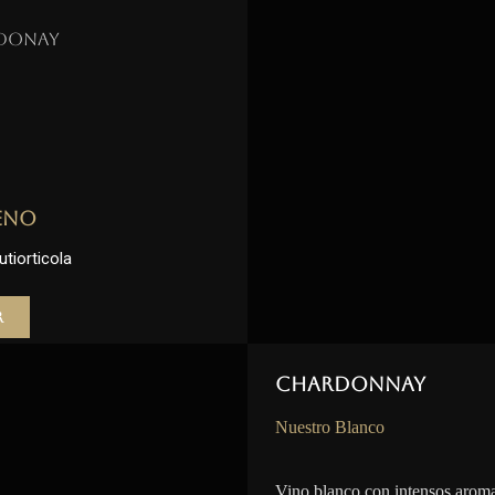
donay
eno
utiorticola
r
Chardonnay
Nuestro Blanco
Vino blanco con intensos aroma