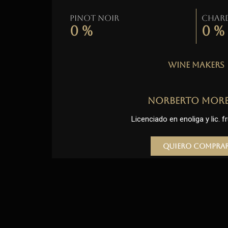
Pinot Noir
Char
0
%
0
%
Wine Makers
Norberto Mor
Licenciado en enoliga y lic. fr
Quiero compra