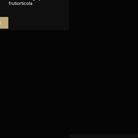
frutiorticola
r