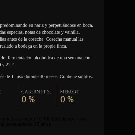
 predominando en nariz y perpetuándose en boca,
das especias, notas de chocolate y vainilla.
 días antes de la cosecha. Cosecha manual las
raslado a bodega en la propia finca.
lado, fermentación alcohólica de una semana con
0 y 22°C.
cés de 1° uso durante 30 meses. Contiene sulfitos.
c
Cabernet S.
Merlot
0
%
0
%
imitada de hasta 10.000 botellas por año.
al de Guardado: 25 años
.