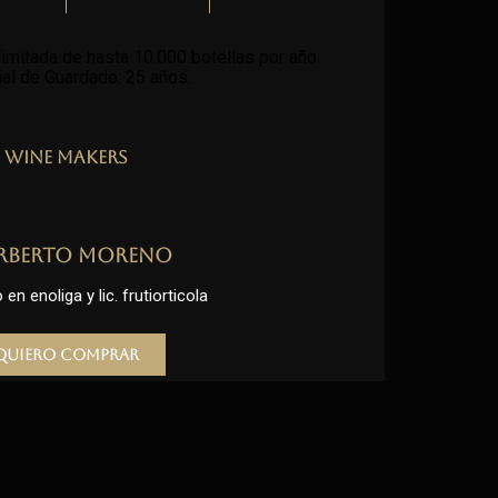
imitada de hasta 10.000 botellas por año.
al de Guardado: 25 años
.
Wine Makers
rberto Moreno
en enoliga y lic. frutiorticola
Quiero comprar