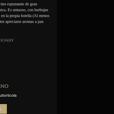
vino espumante de gran
nica. Es untuoso, con burbujas
n en la propia botella (Al menos
den apreciarse aromas a pan
donay
eno
utiorticola
r