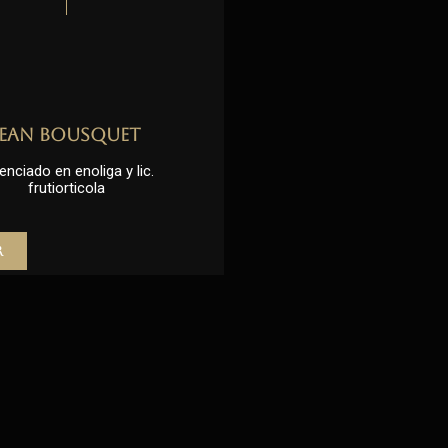
Jean Bousquet
enciado en enoliga y lic.
frutiorticola
r