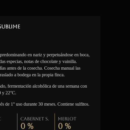
Sublime
 predominando en nariz y perpetuándose en boca,
das especias, notas de chocolate y vainilla.
 días antes de la cosecha. Cosecha manual las
raslado a bodega en la propia finca.
lado, fermentación alcohólica de una semana con
0 y 22°C.
cés de 1° uso durante 30 meses. Contiene sulfitos.
c
Cabernet S.
Merlot
0
%
0
%