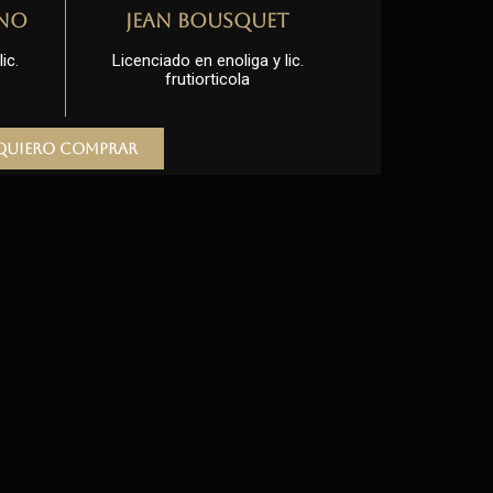
no
Jean Bousquet
ic.
Licenciado en enoliga y lic.
frutiorticola
Quiero comprar