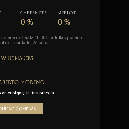
c
Cabernet S.
Merlot
0
%
0
%
imitada de hasta 10.000 botellas por año.
al de Guardado: 25 años
.
Wine Makers
rberto Moreno
en enoliga y lic. frutiorticola
Quiero comprar