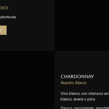
eno
utiorticola
r
Chardonnay
Nuestro Blanco
Vino blanco con intensos ar
blanco, ananá o pera.
Fresco, persistente, agradable