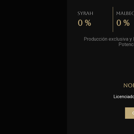
Syrah
Malbe
0
%
0
%
Producción exclusiva y l
Potenci
No
Licenciado 