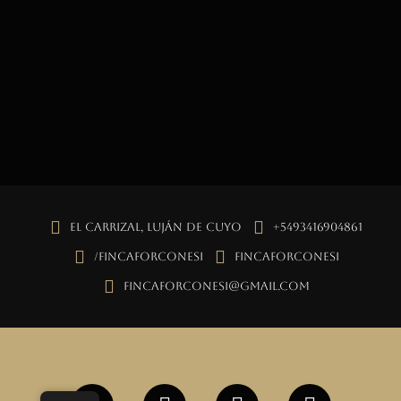
El Carrizal, Luján de Cuyo
+5493416904861
/fincaforconesi
fincaforconesi
fincaforconesi@gmail.com