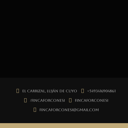
El Carrizal, Luján de Cuyo
+5493416904861
/fincaforconesi
fincaforconesi
fincaforconesi@gmail.com