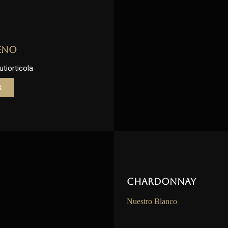
eno
utiorticola
r
Chardonnay
Nuestro Blanco