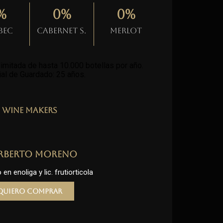
%
0
%
0
%
bec
Cabernet S.
Merlot
imitada de hasta 10.000 botellas por año.
al de Guardado: 25 años
.
Wine Makers
rberto Moreno
en enoliga y lic. frutiorticola
Quiero comprar