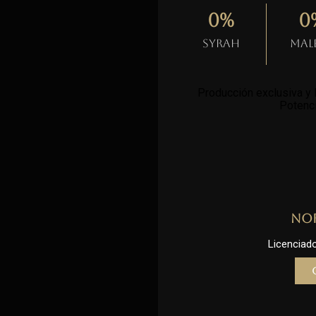
0
%
0
Syrah
Mal
Producción exclusiva y l
Potenci
No
Licenciado 