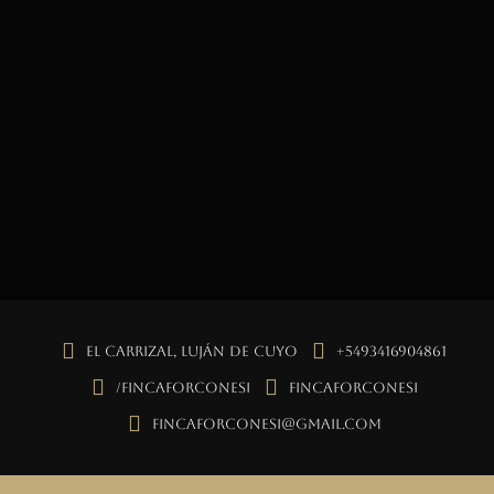
El Carrizal, Luján de Cuyo
+5493416904861
/fincaforconesi
fincaforconesi
fincaforconesi@gmail.com