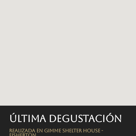
Última degustación
Realizada en Gimme Shelter House -
FISHERTON