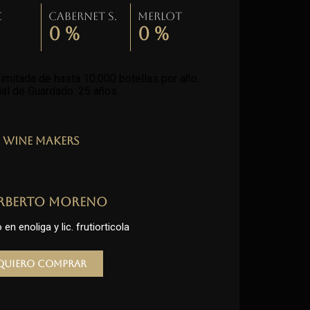
c
Cabernet S.
Merlot
0
%
0
%
imitada de hasta 10.000 botellas por año.
al de Guardado: 25 años
.
Wine Makers
rberto Moreno
en enoliga y lic. frutiorticola
Quiero comprar