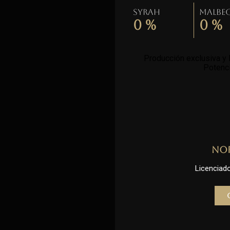
Syrah
Malbe
0
%
0
%
Producción exclusiva y l
Potenci
No
Licenciado 