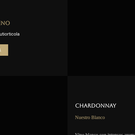
eno
utiorticola
r
Chardonnay
Nuestro Blanco
Vino blanco con intensos aroma