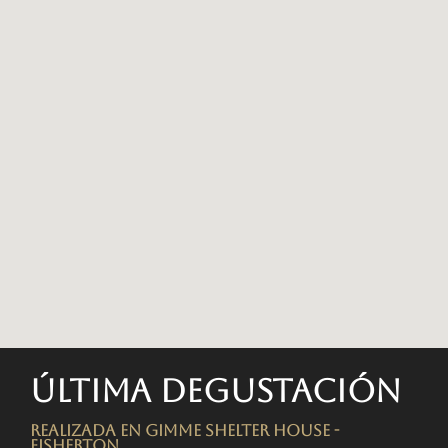
Última degustación
Realizada en Gimme Shelter House -
FISHERTON