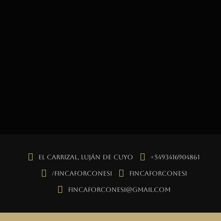
El Carrizal, Luján de Cuyo
+5493416904861
/fincaforconesi
fincaforconesi
fincaforconesi@gmail.com