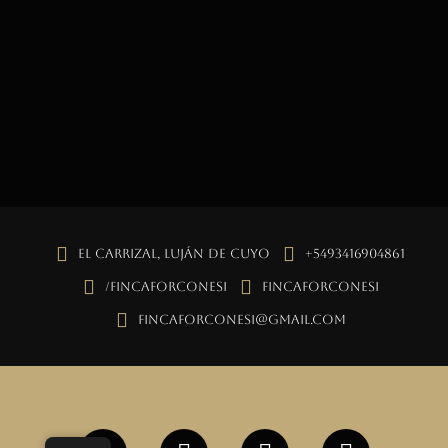
El Carrizal, Luján de Cuyo
+5493416904861
/fincaforconesi
fincaforconesi
fincaforconesi@gmail.com