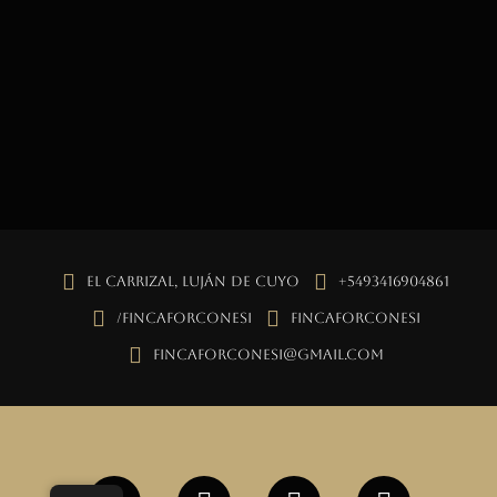
El Carrizal, Luján de Cuyo
+5493416904861
/fincaforconesi
fincaforconesi
fincaforconesi@gmail.com