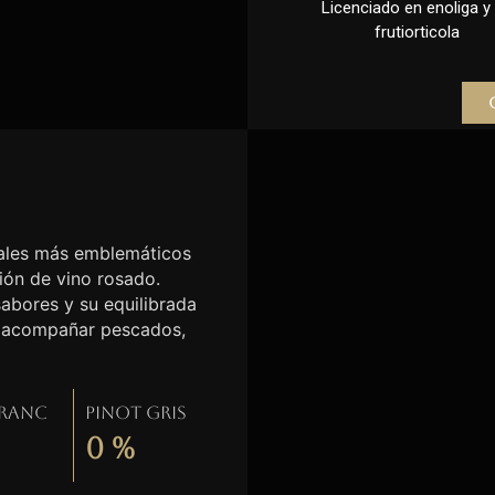
Licenciado en enoliga y l
frutiorticola
etales más emblemáticos
ción de vino rosado.
sabores y su equilibrada
ra acompañar pescados,
Franc
Pinot gris
0
%