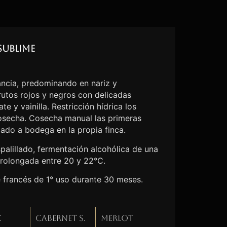
Sublime
ncia, predominando en nariz y
utos rojos y negros con delicadas
e y vainilla. Restricción hídrica los
cosecha. Cosecha manual las primeras
lado a bodega en la propia finca.
palillado, fermentación alcohólica de una
rolongada entre 20 y 22°C.
e francés de 1° uso durante 30 meses.
c
Cabernet S.
Merlot