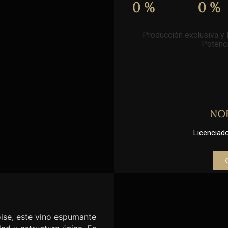
0
%
0
%
Producción exclusiva y l
Potenci
No
Licenciado 
se, este vino espumante