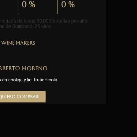
0
%
0
%
imitada de hasta 10.000 botellas por año.
al de Guardado: 25 años
.
Wine Makers
rberto Moreno
en enoliga y lic. frutiorticola
Quiero comprar