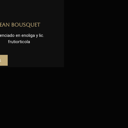
Jean Bousquet
enciado en enoliga y lic.
frutiorticola
r