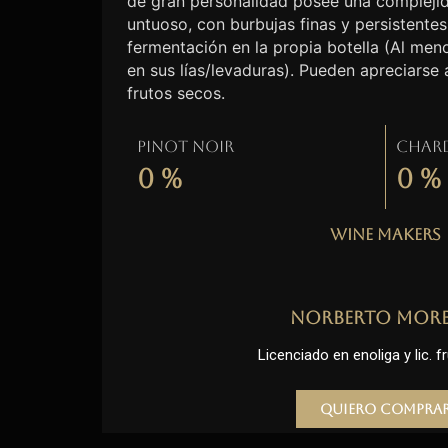
de gran personalidad posee una complejid
untuoso, con burbujas finas y persistentes
fermentación en la propia botella (Al me
en sus lías/levaduras). Pueden apreciarse
frutos secos.
Pinot Noir
Char
0
%
0
%
Wine Makers
Norberto Mor
Licenciado en enoliga y lic. fr
Quiero compra