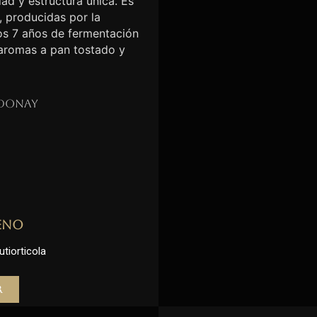
ad y estructura única. Es
, producidas por la
nos 7 años de fermentación
 aromas a pan tostado y
donay
eno
utiorticola
r