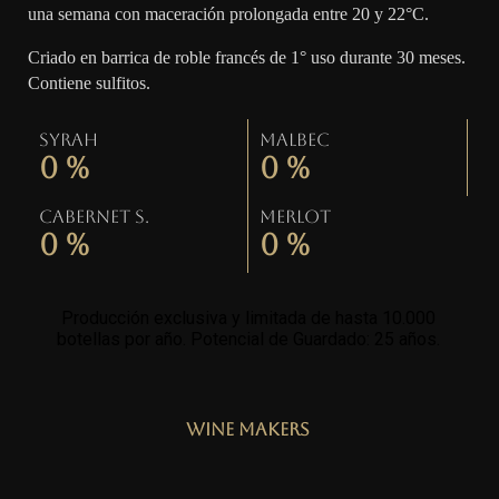
una semana con maceración prolongada entre 20 y 22°C.
Criado en barrica de roble francés de 1° uso durante 30 meses.
Contiene sulfitos.
Syrah
Malbec
0
%
0
%
Cabernet S.
Merlot
0
%
0
%
Producción exclusiva y limitada de hasta 10.000
botellas por año. Potencial de Guardado: 25 años
.
Wine Makers