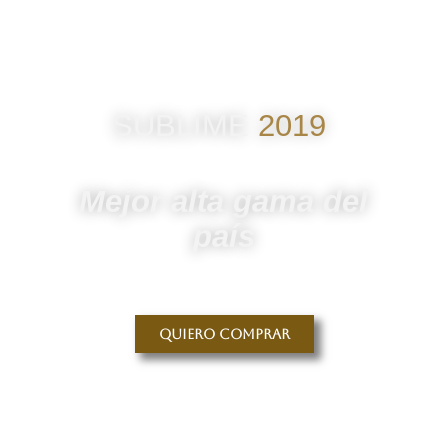
SUBLIME
2019
Mejor alta gama del
país
Quiero comprar