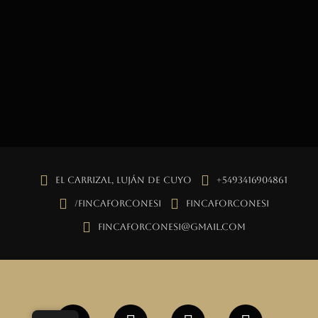
El Carrizal, Luján de Cuyo
+5493416904861
/fincaforconesi
fincaforconesi
fincaforconesi@gmail.com