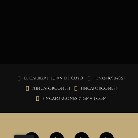
El Carrizal, Luján de Cuyo
+5493416904861
/fincaforconesi
fincaforconesi
fincaforconesi@gmail.com