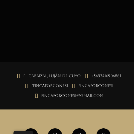
El Carrizal, Luján de Cuyo
+5493416904861
/fincaforconesi
fincaforconesi
fincaforconesi@gmail.com