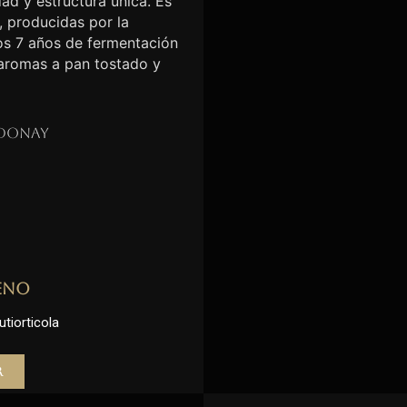
ad y estructura única. Es
, producidas por la
nos 7 años de fermentación
 aromas a pan tostado y
donay
eno
utiorticola
r