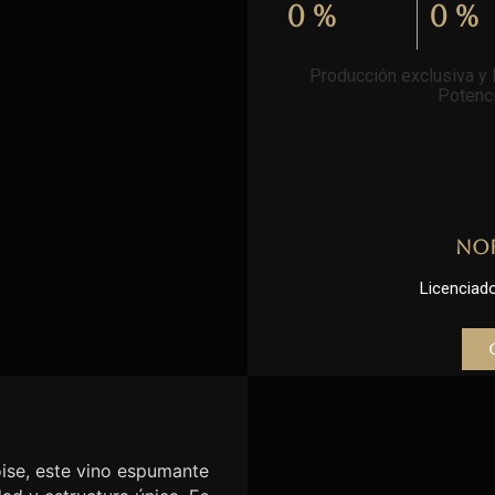
0
%
0
%
Producción exclusiva y l
Potenci
No
Licenciado 
se, este vino espumante