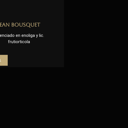
Jean Bousquet
enciado en enoliga y lic.
frutiorticola
r