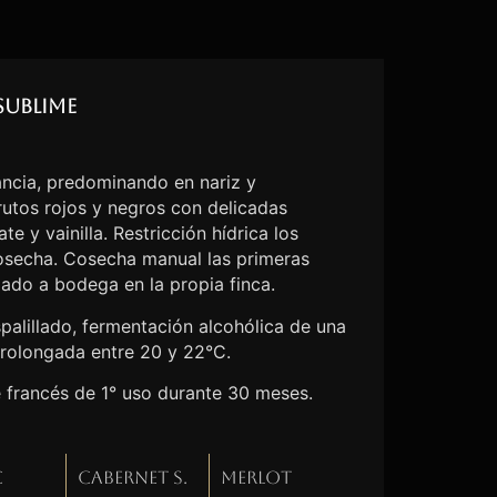
Sublime
ncia, predominando en nariz y
utos rojos y negros con delicadas
e y vainilla. Restricción hídrica los
cosecha. Cosecha manual las primeras
lado a bodega en la propia finca.
palillado, fermentación alcohólica de una
rolongada entre 20 y 22°C.
e francés de 1° uso durante 30 meses.
c
Cabernet S.
Merlot