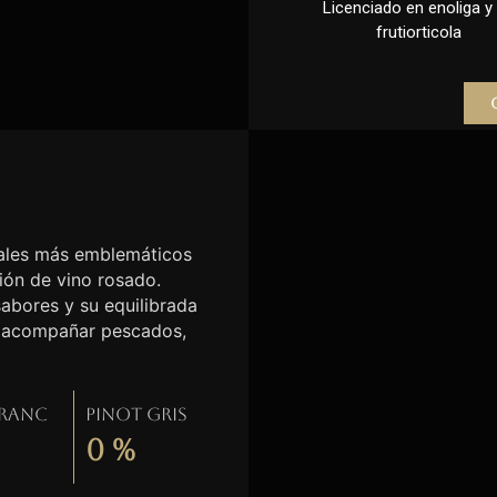
Licenciado en enoliga y l
frutiorticola
etales más emblemáticos
ción de vino rosado.
sabores y su equilibrada
ra acompañar pescados,
Franc
Pinot gris
0
%