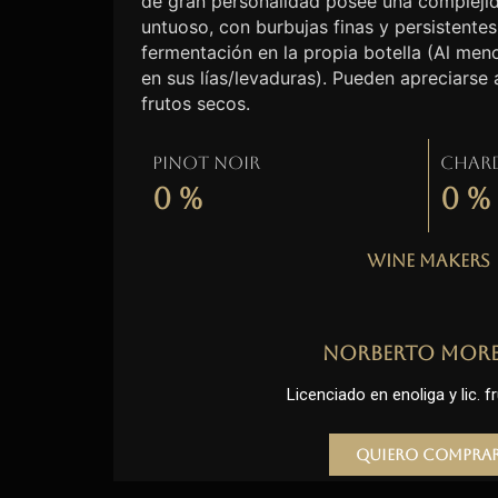
de gran personalidad posee una complejid
untuoso, con burbujas finas y persistentes
fermentación en la propia botella (Al me
en sus lías/levaduras). Pueden apreciarse
frutos secos.
Pinot Noir
Char
0
%
0
%
Wine Makers
Norberto Mor
Licenciado en enoliga y lic. fr
Quiero compra