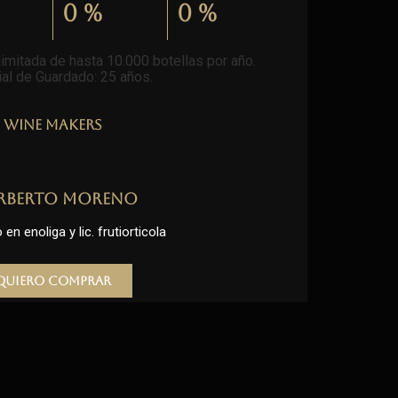
0
%
0
%
imitada de hasta 10.000 botellas por año.
al de Guardado: 25 años
.
Wine Makers
rberto Moreno
en enoliga y lic. frutiorticola
Quiero comprar