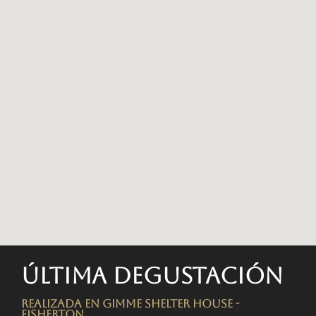
Última degustación
Realizada en Gimme Shelter House -
FISHERTON