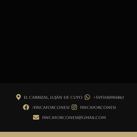
El Carrizal, Luján de Cuyo
+5493416904861
/fincaforconesi
fincaforconesi
fincaforconesi@gmail.com