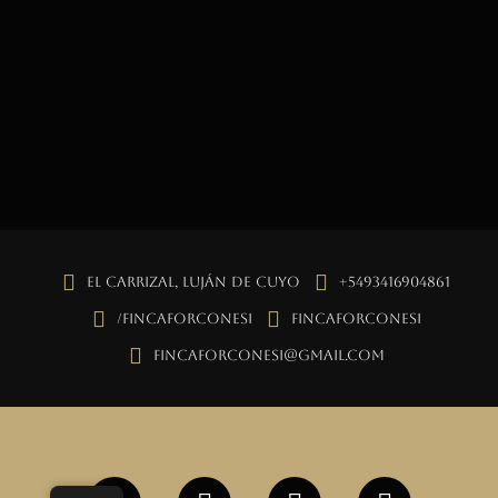
El Carrizal, Luján de Cuyo
+5493416904861
/fincaforconesi
fincaforconesi
fincaforconesi@gmail.com