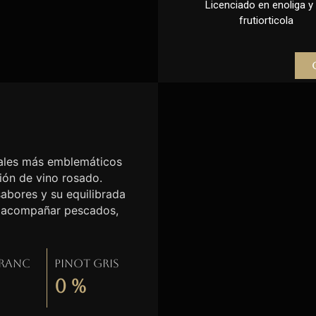
Licenciado en enoliga y l
frutiorticola
etales más emblemáticos
ción de vino rosado.
sabores y su equilibrada
ra acompañar pescados,
Franc
Pinot gris
0
%