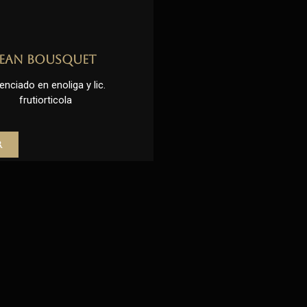
Jean Bousquet
enciado en enoliga y lic.
frutiorticola
r