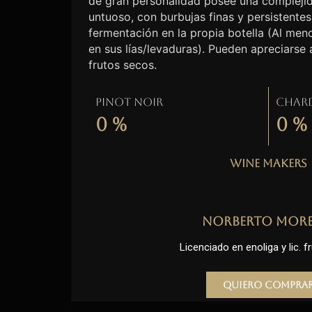
de gran personalidad posee una complejid
untuoso, con burbujas finas y persistentes
fermentación en la propia botella (Al me
en sus lías/levaduras). Pueden apreciarse
frutos secos.
Pinot Noir
Char
0
%
0
%
Wine Makers
Norberto Mor
Licenciado en enoliga y lic. fr
Quiero compra