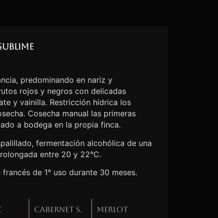
Sublime
ncia, predominando en nariz y
utos rojos y negros con delicadas
e y vainilla. Restricción hídrica los
cosecha. Cosecha manual las primeras
lado a bodega en la propia finca.
palillado, fermentación alcohólica de una
rolongada entre 20 y 22°C.
e francés de 1° uso durante 30 meses.
c
Cabernet S.
Merlot