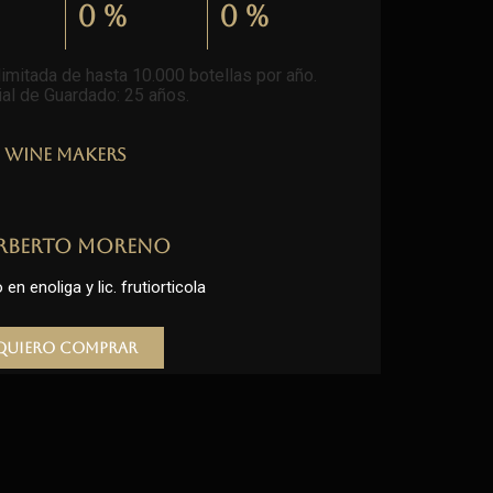
0
%
0
%
imitada de hasta 10.000 botellas por año.
al de Guardado: 25 años
.
Wine Makers
rberto Moreno
en enoliga y lic. frutiorticola
Quiero comprar