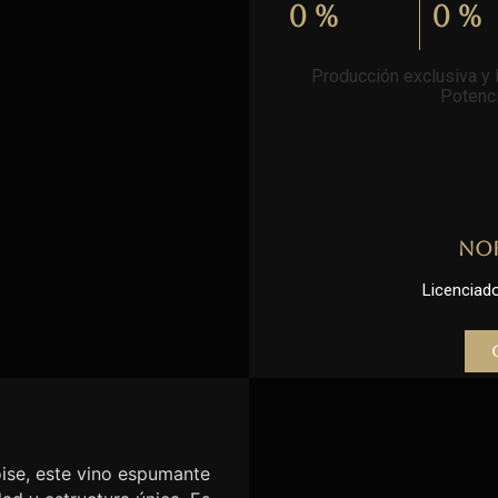
0
%
0
%
Producción exclusiva y l
Potenci
No
Licenciado 
se, este vino espumante