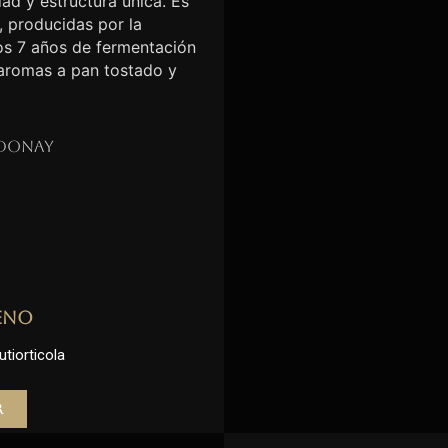
ad y estructura única. Es
, producidas por la
nos 7 años de fermentación
 aromas a pan tostado y
donay
eno
utiorticola
r