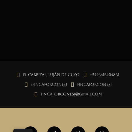
El Carrizal, Luján de Cuyo
+5493416904861
/fincaforconesi
fincaforconesi
fincaforconesi@gmail.com