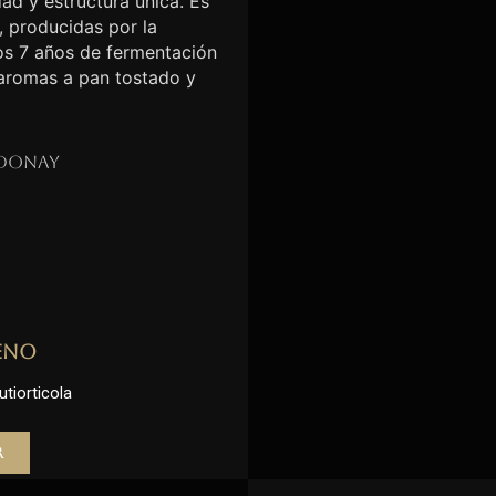
ad y estructura única. Es
, producidas por la
nos 7 años de fermentación
 aromas a pan tostado y
donay
eno
utiorticola
r