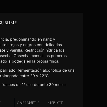
Sublime
ncia, predominando en nariz y
utos rojos y negros con delicadas
e y vainilla. Restricción hídrica los
cosecha. Cosecha manual las primeras
lado a bodega en la propia finca.
palillado, fermentación alcohólica de una
rolongada entre 20 y 22°C.
e francés de 1° uso durante 30 meses.
c
Cabernet S.
Merlot