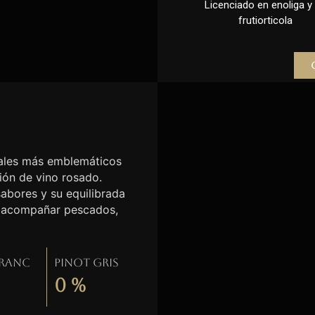
Licenciado en enoliga y l
frutiorticola
etales más emblemáticos
ción de vino rosado.
sabores y su equilibrada
ra acompañar pescados,
Franc
Pinot gris
0
%