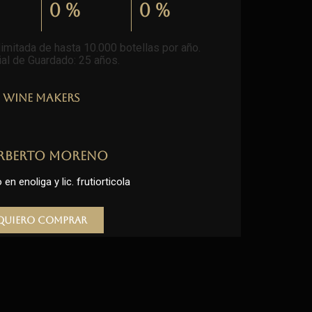
0
%
0
%
imitada de hasta 10.000 botellas por año.
al de Guardado: 25 años
.
Wine Makers
rberto Moreno
en enoliga y lic. frutiorticola
Quiero comprar