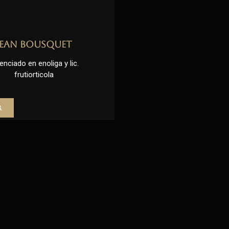
Jean Bousquet
enciado en enoliga y lic.
frutiorticola
r