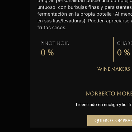
de gran personalidad posee una complejid
untuoso, con burbujas finas y persistentes
fermentación en la propia botella (Al me
en sus lías/levaduras). Pueden apreciarse
frutos secos.
Pinot Noir
Char
0
%
0
%
Wine Makers
Norberto Mor
Licenciado en enoliga y lic. fr
Quiero compra