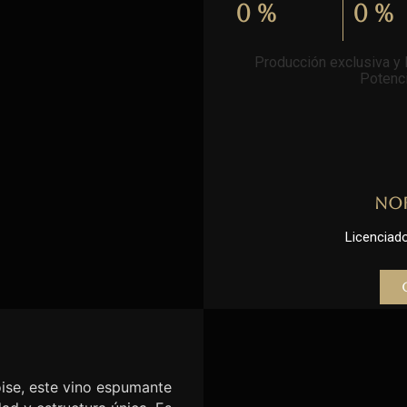
0
%
0
%
Producción exclusiva y l
Potenci
No
Licenciado 
se, este vino espumante