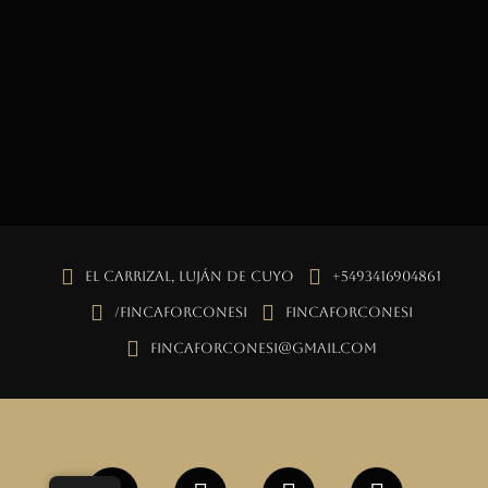
El Carrizal, Luján de Cuyo
+5493416904861
/fincaforconesi
fincaforconesi
fincaforconesi@gmail.com