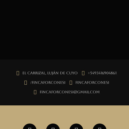
El Carrizal, Luján de Cuyo
+5493416904861
/fincaforconesi
fincaforconesi
fincaforconesi@gmail.com