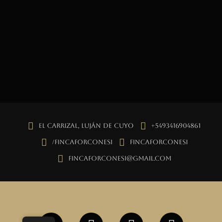
El Carrizal, Luján de Cuyo
+5493416904861
/fincaforconesi
fincaforconesi
fincaforconesi@gmail.com