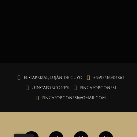
El Carrizal, Luján de Cuyo
+5493416904861
/fincaforconesi
fincaforconesi
fincaforconesi@gmail.com