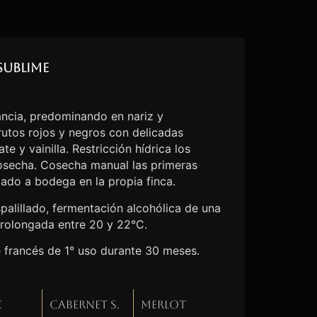
Sublime
ncia, predominando en nariz y
utos rojos y negros con delicadas
e y vainilla. Restricción hídrica los
cosecha. Cosecha manual las primeras
lado a bodega en la propia finca.
palillado, fermentación alcohólica de una
rolongada entre 20 y 22°C.
e francés de 1° uso durante 30 meses.
c
Cabernet S.
Merlot