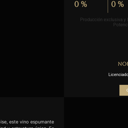
0
%
0
%
Producción exclusiva y l
Potenci
No
Licenciado 
se, este vino espumante