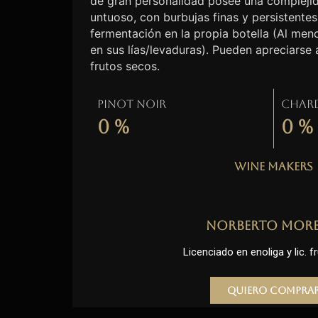
de gran personalidad posee una complejid
untuoso, con burbujas finas y persistentes
fermentación en la propia botella (Al me
en sus lías/levaduras). Pueden apreciarse
frutos secos.
Pinot Noir
Char
0
%
0
%
Wine Makers
Norberto Mor
Licenciado en enoliga y lic. fr
Quiero compra