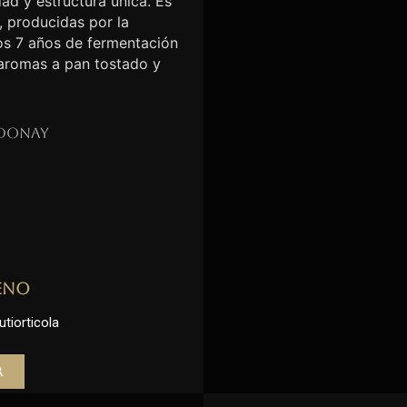
ad y estructura única. Es
, producidas por la
nos 7 años de fermentación
 aromas a pan tostado y
donay
eno
utiorticola
r