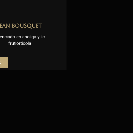
Jean Bousquet
enciado en enoliga y lic.
frutiorticola
r