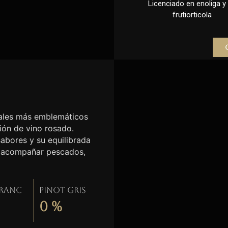
Licenciado en enoliga y l
frutiorticola
etales más emblemáticos
ción de vino rosado.
sabores y su equilibrada
ra acompañar pescados,
Franc
Pinot gris
0
%