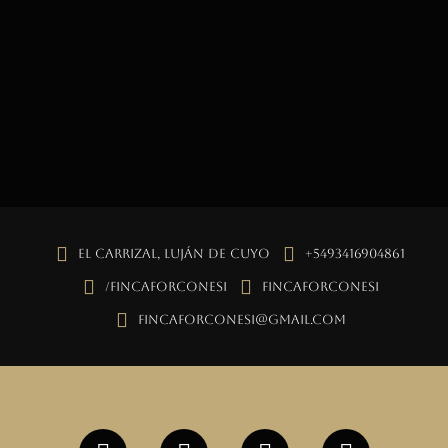
El Carrizal, Luján de Cuyo
+5493416904861
/fincaforconesi
fincaforconesi
fincaforconesi@gmail.com