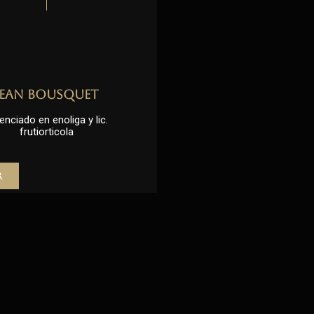
Jean Bousquet
enciado en enoliga y lic.
frutiorticola
r