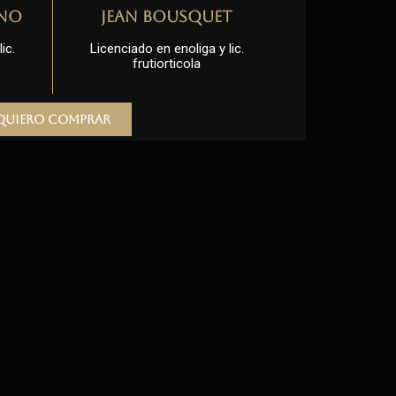
no
Jean Bousquet
ic.
Licenciado en enoliga y lic.
frutiorticola
Quiero comprar