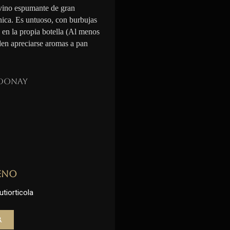
vino espumante de gran
nica. Es untuoso, con burbujas
n en la propia botella (Al menos
den apreciarse aromas a pan
donay
eno
utiorticola
r