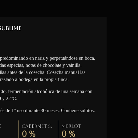
Sublime
 predominando en nariz y perpetuándose en boca,
das especias, notas de chocolate y vainilla.
 días antes de la cosecha. Cosecha manual las
raslado a bodega en la propia finca.
lado, fermentación alcohólica de una semana con
0 y 22°C.
cés de 1° uso durante 30 meses. Contiene sulfitos.
c
Cabernet S.
Merlot
0
%
0
%