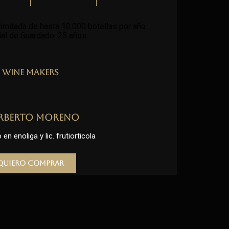
imitada de hasta 10.000 botellas por año.
al de Guardado: 25 años
.
Wine Makers
rberto Moreno
en enoliga y lic. frutiorticola
Quiero comprar