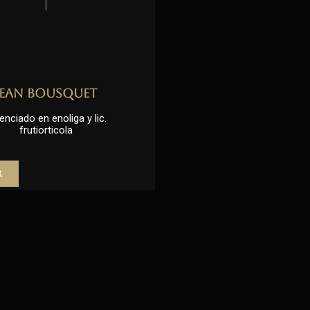
Jean Bousquet
enciado en enoliga y lic.
frutiorticola
r