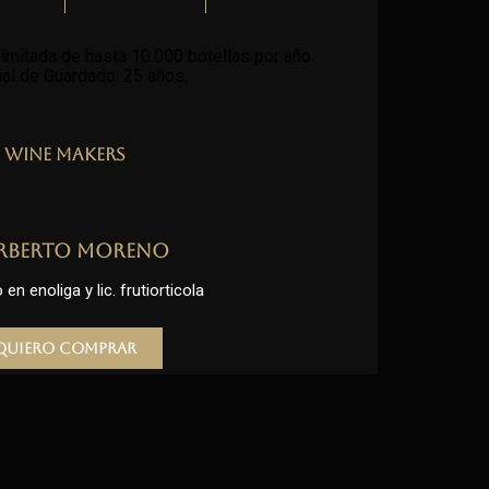
imitada de hasta 10.000 botellas por año.
al de Guardado: 25 años
.
Wine Makers
rberto Moreno
en enoliga y lic. frutiorticola
Quiero comprar