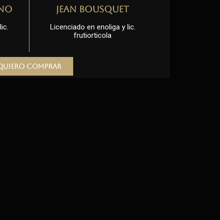
no
Jean Bousquet
ic.
Licenciado en enoliga y lic.
frutiorticola
Quiero comprar