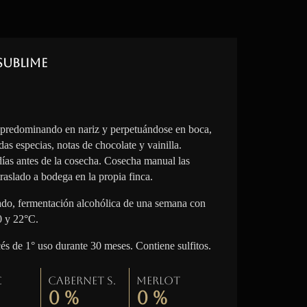
Sublime
 predominando en nariz y perpetuándose en boca,
das especias, notas de chocolate y vainilla.
 días antes de la cosecha. Cosecha manual las
raslado a bodega en la propia finca.
lado, fermentación alcohólica de una semana con
0 y 22°C.
cés de 1° uso durante 30 meses. Contiene sulfitos.
c
Cabernet S.
Merlot
0
%
0
%