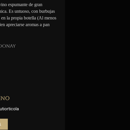
vino espumante de gran
nica. Es untuoso, con burbujas
n en la propia botella (Al menos
den apreciarse aromas a pan
donay
eno
utiorticola
r