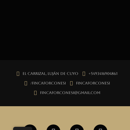
El Carrizal, Luján de Cuyo
+5493416904861
/fincaforconesi
fincaforconesi
fincaforconesi@gmail.com