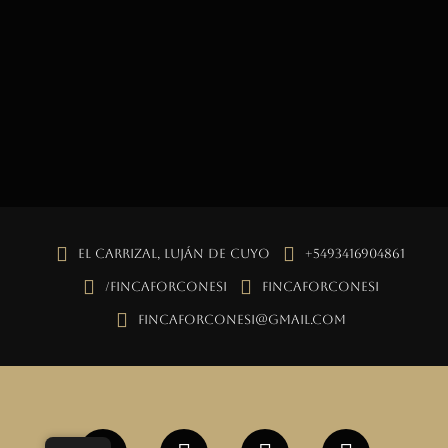
El Carrizal, Luján de Cuyo
+5493416904861
/fincaforconesi
fincaforconesi
fincaforconesi@gmail.com