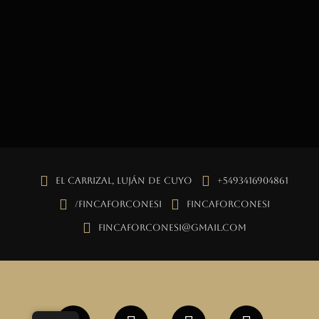
El Carrizal, Luján de Cuyo
+5493416904861
/fincaforconesi
fincaforconesi
fincaforconesi@gmail.com