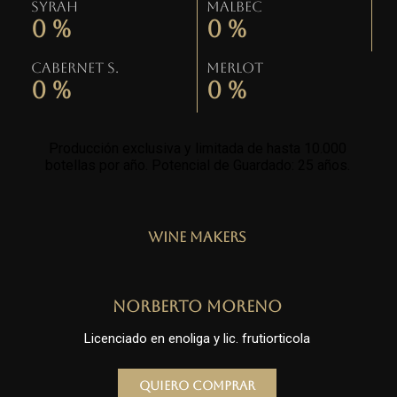
Syrah
Malbec
0
%
0
%
Cabernet S.
Merlot
0
%
0
%
Producción exclusiva y limitada de hasta 10.000
botellas por año. Potencial de Guardado: 25 años
.
Wine Makers
Norberto Moreno
Licenciado en enoliga y lic. frutiorticola
Quiero comprar