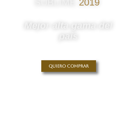
SUBLIME
2019
Mejor alta gama del
país
Quiero comprar