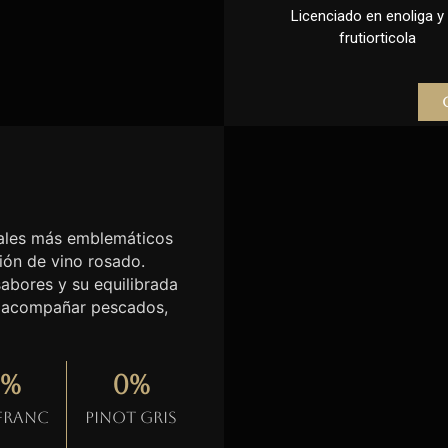
Licenciado en enoliga y l
frutiorticola
etales más emblemáticos
ción de vino rosado.
sabores y su equilibrada
ra acompañar pescados,
%
0
%
 Franc
Pinot gris