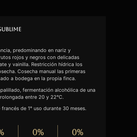
Sublime
ncia, predominando en nariz y
utos rojos y negros con delicadas
e y vainilla. Restricción hídrica los
cosecha. Cosecha manual las primeras
lado a bodega en la propia finca.
palillado, fermentación alcohólica de una
rolongada entre 20 y 22°C.
e francés de 1° uso durante 30 meses.
%
0
%
0
%