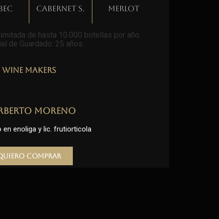
bec
Cabernet S.
Merlot
imitada de hasta 10.000 botellas por año.
al de Guardado: 25 años
.
Wine Makers
rberto Moreno
en enoliga y lic. frutiorticola
Quiero comprar