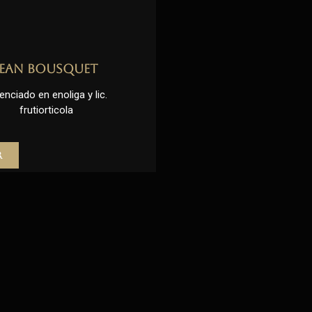
Jean Bousquet
enciado en enoliga y lic.
frutiorticola
r