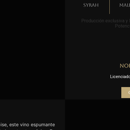
Syrah
Mal
Producción exclusiva y l
Potenci
No
Licenciado 
se, este vino espumante