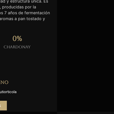
ad y estructura única. Es
, producidas por la
nos 7 años de fermentación
 aromas a pan tostado y
0
%
Chardonay
eno
utiorticola
r