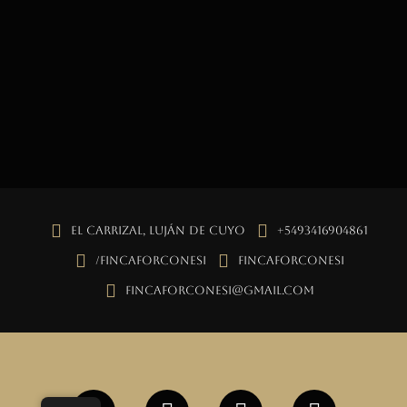
El Carrizal, Luján de Cuyo
+5493416904861
/fincaforconesi
fincaforconesi
fincaforconesi@gmail.com