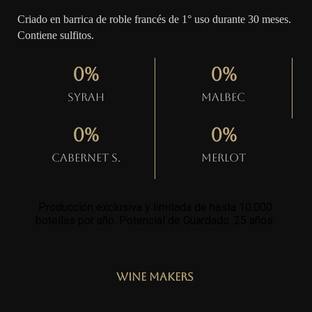
Criado en barrica de roble francés de 1° uso durante 30 meses.
Contiene sulfitos.
0
%
0
%
Syrah
Malbec
0
%
0
%
Cabernet S.
Merlot
Producción exclusiva y limitada de hasta 10.000
botellas por año. Potencial de Guardado: 25 años
.
Wine Makers