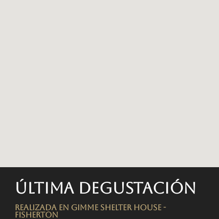
Última degustación
Realizada en Gimme Shelter House -
FISHERTON