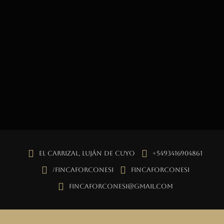
El Carrizal, Luján de Cuyo
+5493416904861
/fincaforconesi
fincaforconesi
fincaforconesi@gmail.com