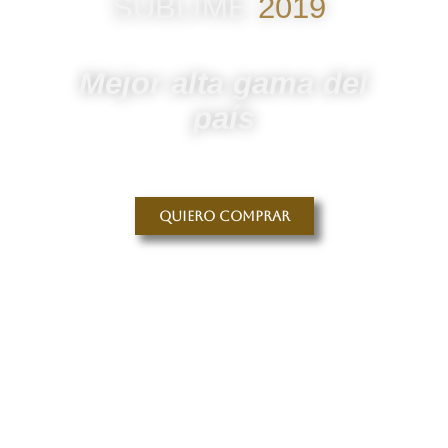
SUBLIME
2019
Mejor alta gama del
país
Quiero comprar